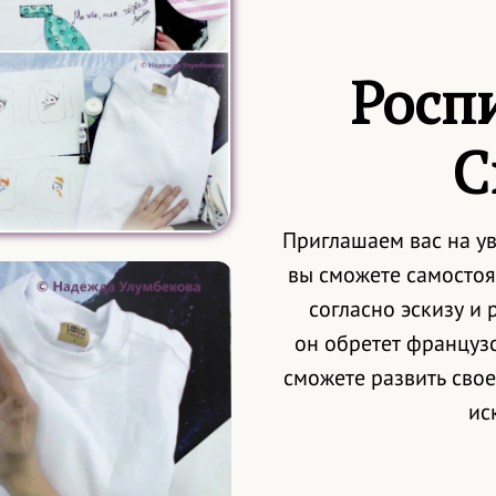
Росп
С
Приглашаем вас на ув
вы сможете самостоя
согласно эскизу и 
он обретет французс
сможете развить свое
ис