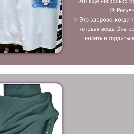
Это ещё несколько п
🎨 Рисуе
✨ Это здорово, когда 
готовая вещь. Она к
носить и гордиться