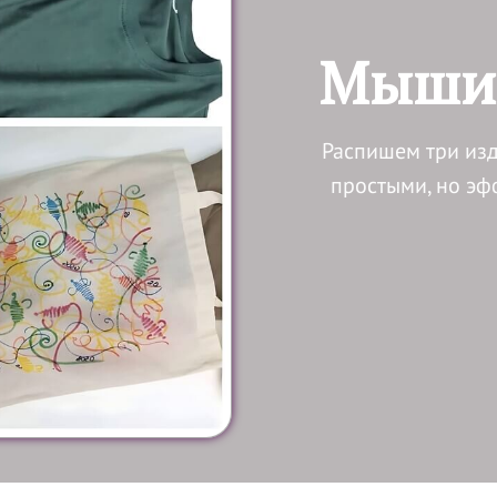
Мышин
Распишем три изд
простыми, но э