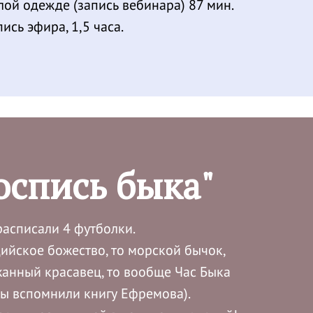
лой одежде (запись вебинара) 87 мин.
ись эфира, 1,5 часа.
оспись быка"
асписали 4 футболки.
ийское божество, то морской бычок,
жанный красавец, то вообще Час Быка
мы вспомнили книгу Ефремова).