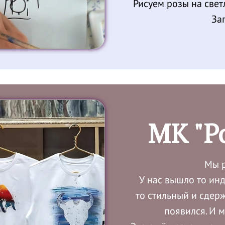
Рисуем розы на свет
Зап
МК "Р
Мы р
У нас вышло то инд
то стильный и сдер
появился. И 