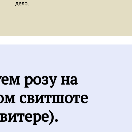
дело.
ем розу на
ом свитшоте
свитере).