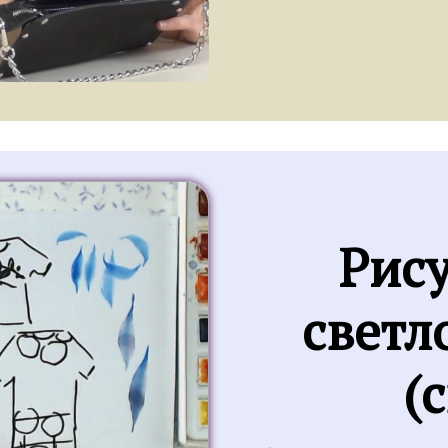
Рису
cветл
(