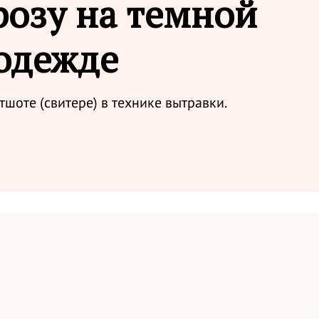
розу на темной
одежде
тшоте (свитере) в технике вытравки.