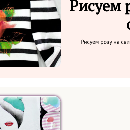
Рисуем 
Рисуем розу на сви