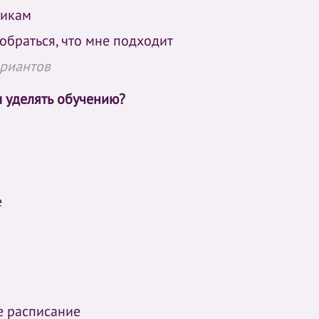
никам
обраться, что мне подходит
ариантов
ы уделять обучению?
е
е расписание