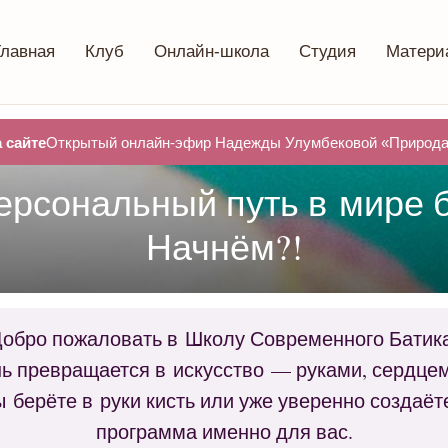
Главная
Клуб
Онлайн-школа
Студия
Матери
 сайте
Открытый онлайн-эфир Надежды Улумбековой «Природа 
ерсональный путь в мире б
Начнём?!
обро пожаловать в Школу Современного Батик
нь превращается в искусство — руками, сердцем
 берёте в руки кисть или уже уверенно создаё
программа именно для вас.