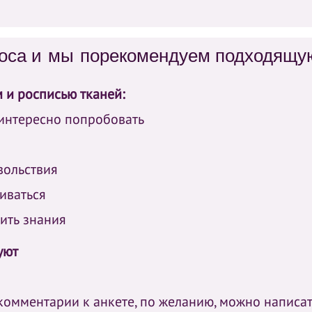
роса и мы порекомендуем подходящу
м и росписью тканей:
 интересно попробовать
вольствия
виваться
бить знания
уют
 комментарии к анкете, по желанию, можно написа