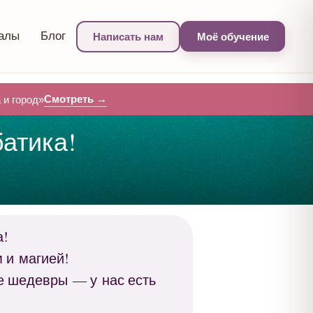
алы
Блог
Написать нам
Моё обучение
Смотреть →
и город»
атика!
а!
 и магией!
те шедевры — у нас есть