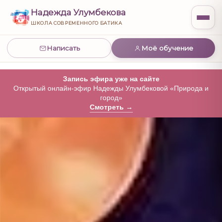
Надежда Улумбекова
ШКОЛА СОВРЕМЕННОГО БАТИКА
Написать
Моё обучение
Запись эфира уже на сайте
Открытый онлайн-эфир Надежды Улумбековой «Природа и
город»
Смотреть →