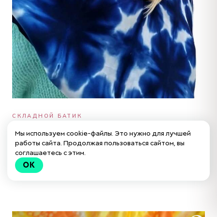
СКЛАДНОЙ БАТИК
Платок «Индиго»
Мы используем cookie-файлы. Это нужно для лучшей
работы сайта. Продолжая пользоваться сайтом, вы
соглашаетесь с этим.
Яркие оттенки и игра фактур. Платок на
OK
шёлке с характером в складном батике.