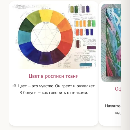
Цвет в росписи ткани
🎨 Цвет — это чувство. Он греет и оживляет.
Оформ
В бонусе — как говорить оттенками.
Научитесь о
подрамни