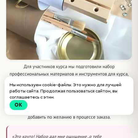
Для участников курса мы подготовили набор
профессиональных материалов и инструментов для курса,
который доставляем по миру! Доставка по РФ бесплатная,
Мы используем cookie-файлы. Это нужно для лучшей
доставка в другие страны - с дополнительными скидками
работы сайта. Продолжая пользоваться сайтом, вы
соглашаетесь с этим.
Стоимость набора:
5970 р.
10000 р.
OK
Выгоднее на 40%
, чем покупать самостоятельно. Бокс можно
добавить по желанию в процессе заказа.
«Это круто! Набор дал мне ощущение „о тебе