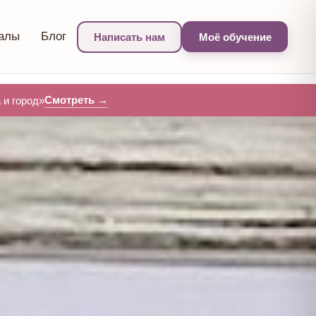
алы
Блог
Написать нам
Моё обучение
Смотреть →
и город»