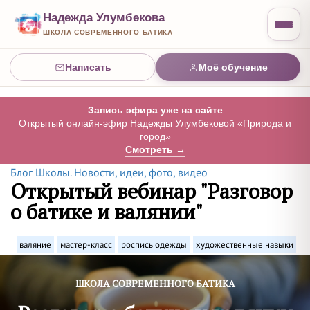
Надежда Улумбекова
ШКОЛА СОВРЕМЕННОГО БАТИКА
Написать
Моё обучение
Запись эфира уже на сайте
Открытый онлайн-эфир Надежды Улумбековой «Природа и
город»
Смотреть →
Блог Школы. Новости, идеи, фото, видео
Открытый вебинар "Разговор
о батике и валянии"
валяние
мастер-класс
роспись одежды
художественные навыки
ШКОЛА СОВРЕМЕННОГО БАТИКА