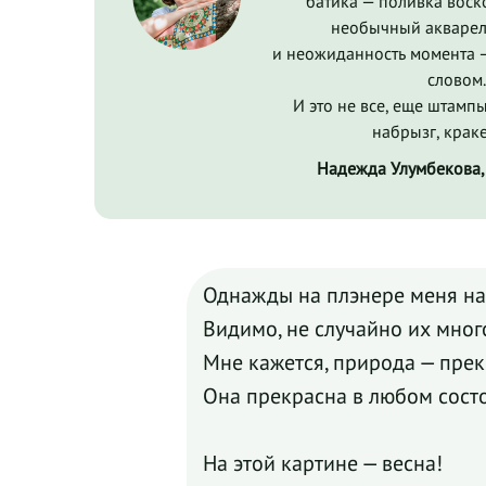
батика — поливка воск
необычный акварел
и неожиданность момента 
словом
И это не все, еще штамп
набрызг, крак
Надежда Улумбекова,
Однажды на плэнере меня наз
Видимо, не случайно их мног
Мне кажется, природа — прек
Она прекрасна в любом сост
На этой картине — весна!