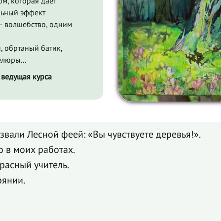
ом, которая дает
ьный эффект
— волшебство, одним
.
ы, обртаный батик,
елюры...
 ведущая курса
вали Лесной феей: «Вы чувствуете деревья!».
о в моих работах.
расный учитель.
оянии.