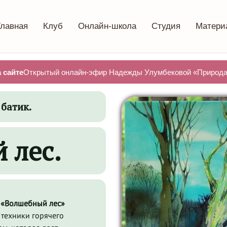
Главная
Клуб
Онлайн-школа
Студия
Матери
 сайте
Открытый онлайн-эфир Надежды Улумбековой «Природа 
 батик.
 лес.
у «Волшебный леc»
техники горячего