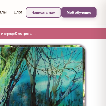
алы
Блог
Написать нам
Моё обучение
Смотреть →
и город»