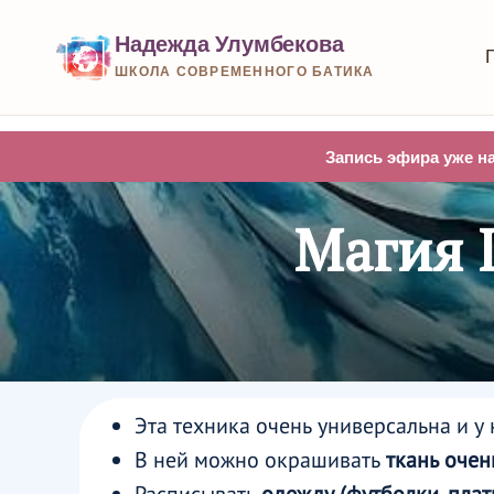
Надежда Улумбекова
ШКОЛА СОВРЕМЕННОГО БАТИКА
Запись эфира уже на
Магия
Эта техника очень универсальна и у
В ней можно окрашивать
ткань оче