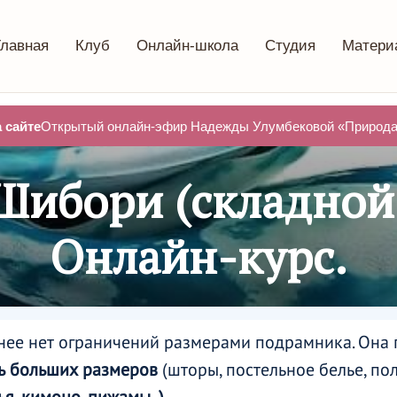
Главная
Клуб
Онлайн-школа
Студия
Матери
 сайте
Открытый онлайн-эфир Надежды Улумбековой «Природа 
 Шибори
(складной
Онлайн-курс.
 нее нет ограничений размерами подрамника. Она 
нь больших размеров
(шторы, постельное белье, пол