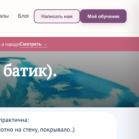
алы
Блог
Написать нам
Моё обучение
Смотреть →
и город»
 батик).
практична:
отно на стену, покрывало..)