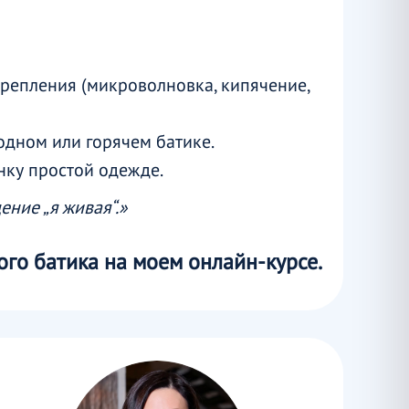
крепления (микроволновка, кипячение,
одном или горячем батике.
инку простой одежде.
ение „я живая“.»
го батика на моем онлайн-курсе.