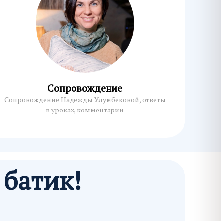
Сопровождение
Сопровождение Надежды Улумбековой, ответы
в уроках, комментарии
 батик!