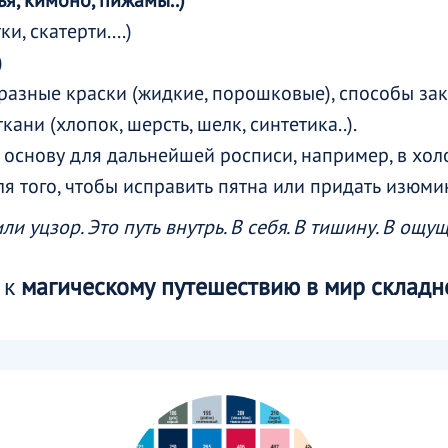
я, кимоно, пижамы..)
, скатерти....)
)
 разные краски (жидкие, порошковые), способы за
кани (хлопок, шерсть, шелк, синтетика..).
 основу для дальнейшей росписи, например, в хол
для того, чтобы исправить пятна или придать изюм
 уцзор. Это путь внутрь. В себя. В тишину. В ощущ
 к
магическому путешествию в мир складно