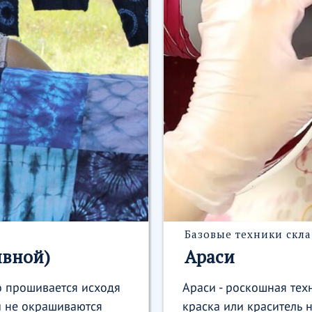
Базовые техники скла
ивной)
Араси
о прошивается исходя
Араси - роскошная тех
ы не окрашиваются
краска или краситель 