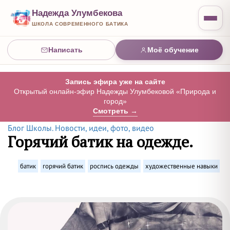
Надежда Улумбекова
ШКОЛА СОВРЕМЕННОГО БАТИКА
Написать
Моё обучение
Запись эфира уже на сайте
Открытый онлайн-эфир Надежды Улумбековой «Природа и
город»
Смотреть →
Блог Школы. Новости, идеи, фото, видео
Горячий батик на одежде.
батик
горячий батик
роспись одежды
художественные навыки