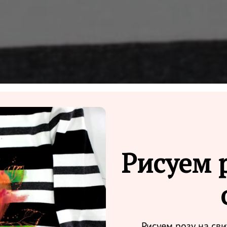
Рисуем 
Рисуем розу на сви