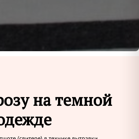
розу на темной
одежде
тшоте (свитере) в технике вытравки.