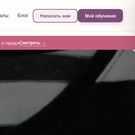
алы
Блог
Написать нам
Моё обучение
Смотреть →
и город»